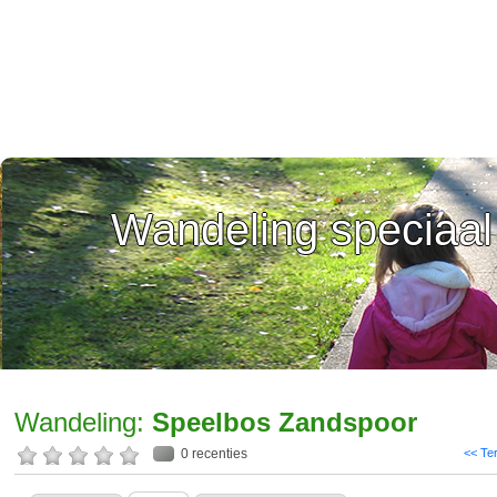
Wandeling speciaal
Wandeling:
Speelbos Zandspoor
0 recenties
<< Te