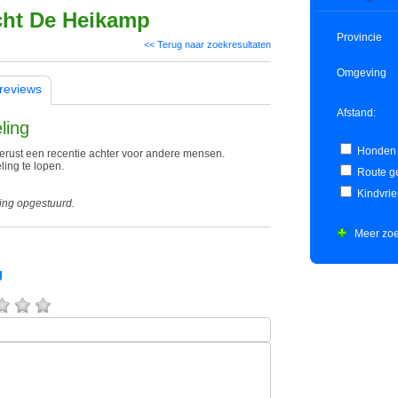
ht De Heikamp
Provincie
<< Terug naar zoekresultaten
Omgeving
reviews
Afstand:
ling
Honden 
rust een recentie achter voor andere mensen.
ing te lopen.
Route ge
Kindvrie
ing opgestuurd.
Meer zoe
g