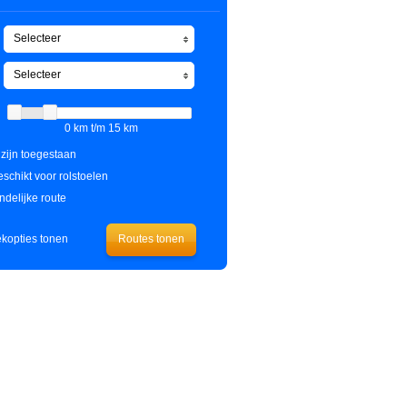
Selecteer
Selecteer
0 km t/m 15 km
zijn toegestaan
schikt voor rolstoelen
ndelijke route
kopties tonen
Routes tonen