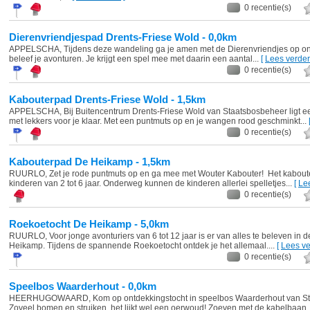
0 recentie(s)
Dierenvriendjespad Drents-Friese Wold - 0,0km
APPELSCHA, Tijdens deze wandeling ga je amen met de Dierenvriendjes op on
beleef je avonturen. Je krijgt een spel mee met daarin een aantal...
[
Lees verder
0 recentie(s)
Kabouterpad Drents-Friese Wold - 1,5km
APPELSCHA, Bij Buitencentrum Drents-Friese Wold van Staatsbosbeheer ligt e
met lekkers voor je klaar. Met een puntmuts op en je wangen rood geschminkt...
0 recentie(s)
Kabouterpad De Heikamp - 1,5km
RUURLO, Zet je rode puntmuts op en ga mee met Wouter Kabouter! Het kaboute
kinderen van 2 tot 6 jaar. Onderweg kunnen de kinderen allerlei spelletjes...
[
Le
0 recentie(s)
Roekoetocht De Heikamp - 5,0km
RUURLO, Voor jonge avonturiers van 6 tot 12 jaar is er van alles te beleven in
Heikamp. Tijdens de spannende Roekoetocht ontdek je het allemaal....
[
Lees ve
0 recentie(s)
Speelbos Waarderhout - 0,0km
HEERHUGOWAARD, Kom op ontdekkingstocht in speelbos Waarderhout van St
Zoveel bomen en struiken, het lijkt wel een oerwoud! Zoeven met de kabelbaan, 