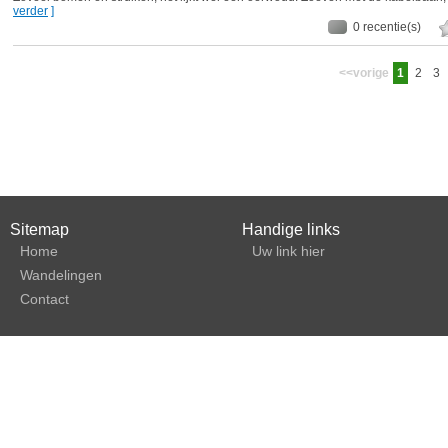
verder
]
0 recentie(s)
<<vorige
1
2
3
Sitemap
Handige links
Home
Uw link hier
Wandelingen
Contact