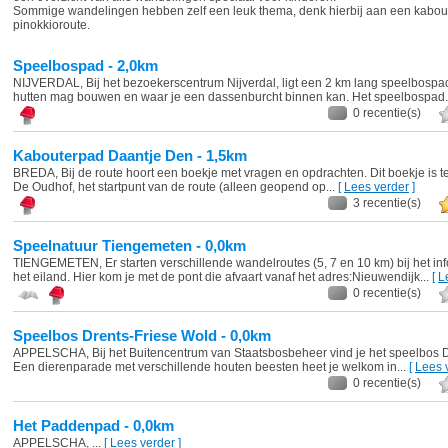
Sommige wandelingen hebben zelf een leuk thema, denk hierbij aan een kabou
pinokkioroute.
Speelbospad - 2,0km
NIJVERDAL, Bij het bezoekerscentrum Nijverdal, ligt een 2 km lang speelbospa
hutten mag bouwen en waar je een dassenburcht binnen kan. Het speelbospad.
0 recentie(s)
Kabouterpad Daantje Den - 1,5km
BREDA, Bij de route hoort een boekje met vragen en opdrachten. Dit boekje is te
De Oudhof, het startpunt van de route (alleen geopend op...
[
Lees verder
]
3 recentie(s)
Speelnatuur Tiengemeten - 0,0km
TIENGEMETEN, Er starten verschillende wandelroutes (5, 7 en 10 km) bij het in
het eiland. Hier kom je met de pont die afvaart vanaf het adres:Nieuwendijk...
[
L
0 recentie(s)
Speelbos Drents-Friese Wold - 0,0km
APPELSCHA, Bij het Buitencentrum van Staatsbosbeheer vind je het speelbos D
Een dierenparade met verschillende houten beesten heet je welkom in...
[
Lees 
0 recentie(s)
Het Paddenpad - 0,0km
APPELSCHA, ...
[
Lees verder
]