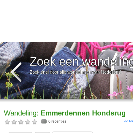
Zoek een wandelin
Zoek snel door alle wandelingen van Nederland.
Wandeling:
Emmerdennen Hondsrug
0 recenties
<< Te