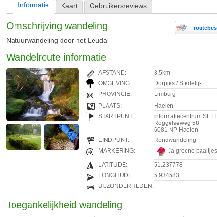
Informatie
Kaart
Gebruikersreviews
Omschrijving wandeling
routebesc
Natuurwandeling door het Leudal
Wandelroute informatie
AFSTAND:
3,5km
OMGEVING:
Dorpjes / Stedelijk
PROVINCIE:
Limburg
PLAATS:
Haelen
STARTPUNT:
informatiecentrum St. E
Roggelseweg 58
6081 NP Haelen
EINDPUNT:
Rondwandeling
MARKERING:
Ja groene paaltjes
LATITUDE:
51.237778
LONGITUDE:
5.934583
BIJZONDERHEDEN:
-
Toegankelijkheid wandeling