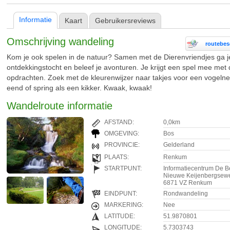
Informatie
Kaart
Gebruikersreviews
Omschrijving wandeling
routebesc
Kom je ook spelen in de natuur? Samen met de Dierenvriendjes ga j
ontdekkingstocht en beleef je avonturen. Je krijgt een spel mee met 
opdrachten. Zoek met de kleurenwijzer naar takjes voor een vogelnes
eend of spring als een kikker. Kwaak, kwaak!
Wandelroute informatie
AFSTAND:
0,0km
OMGEVING:
Bos
PROVINCIE:
Gelderland
PLAATS:
Renkum
STARTPUNT:
Informatiecentrum De 
Nieuwe Keijenbergsew
6871 VZ Renkum
EINDPUNT:
Rondwandeling
MARKERING:
Nee
LATITUDE:
51.9870801
LONGITUDE:
5.7303743