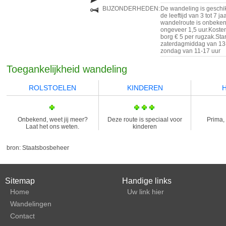
BIJZONDERHEDEN:
De wandeling is geschik
de leeftijd van 3 tot 7 j
wandelroute is onbeken
ongeveer 1,5 uur.Kosten
borg € 5 per rugzak.Sta
zaterdagmiddag van 13
zondag van 11-17 uur
Toegankelijkheid wandeling
ROLSTOELEN
KINDEREN
Onbekend, weet jij meer?
Deze route is speciaal voor
Prima, 
Laat het ons weten.
kinderen
bron: Staatsbosbeheer
Sitemap
Handige links
Home
Uw link hier
Wandelingen
Contact