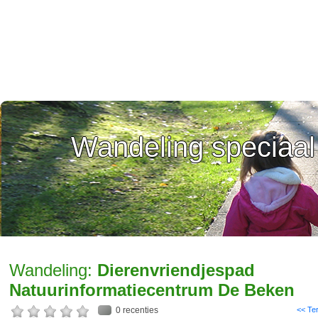
Wandeling speciaal
Wandeling:
Dierenvriendjespad
Natuurinformatiecentrum De Beken
0 recenties
<< Te