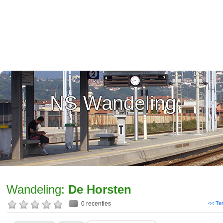
NS Wandeling
Wandeling:
De Horsten
0 recenties
<< Te