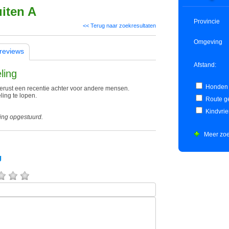
iten A
Provincie
<< Terug naar zoekresultaten
Omgeving
reviews
Afstand:
ling
Honden 
rust een recentie achter voor andere mensen.
ing te lopen.
Route ge
Kindvrie
ing opgestuurd.
Meer zoe
g