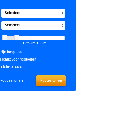
Selecteer
Selecteer
0 km t/m 15 km
zijn toegestaan
schikt voor rolstoelen
ndelijke route
kopties tonen
Routes tonen