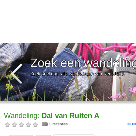
Zoek een wandelin
Zoek snel door alle wandelingen van Nederland.
Wandeling:
Dal van Ruiten A
0 recenties
<< Te