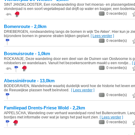
SINT JANSKLOOSTER, Een rondwandeling door het moeras- en plassengebied
vlonderpad is een soort vegetatiepad dat drijft op water en bagger, een bodemla
0 recentie(s)
Bomenroute - 2,0km
DRIEBERGEN, rondwandeling langs de bomen in wijk 'De Akker'. Hier kun je z
bijzondere bomen in gewone straten blijken geplant.
[
Lees verder
]
0 recentie(s)
Bosmuisroute - 1,0km
ROCKANJE, Deze wandeling door een deel van de Duinen van Oostvoorne is ge
rolstoelers en wandelaars. Vanuit het bezoekerscentrum maakt u een rondje...
[
0 recentie(s)
Abessiniëroute - 13,0km
BODEGRAVEN, Wandelroute waarbij duidelijk word hoe de historie het leven en
de Reeuwijkse plassen heeft beïnvloed.
[
Lees verder
]
0 recentie(s)
Familiepad Drents-Friese Wold - 2,2km
APPELSCHA, Wandeling over verhard wandelpad rond het Buitencentrum. Lang
bordjes met informatie over wat je langs het pad kunt zien.
[
Lees verder
]
0 recentie(s)