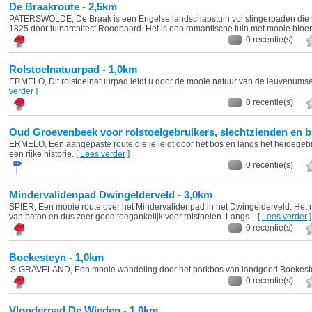
De Braakroute - 2,5km
PATERSWOLDE, De Braak is een Engelse landschapstuin vol slingerpaden die 
1825 door tuinarchitect Roodbaard. Het is een romantische tuin met mooie bloe
0 recentie(s)
Rolstoelnatuurpad - 1,0km
ERMELO, Dit rolstoelnatuurpad leidt u door de mooie natuur van de leuvenums
verder
]
0 recentie(s)
Oud Groevenbeek voor rolstoelgebruikers, slechtzienden en b
ERMELO, Een aangepaste route die je leidt door het bos en langs het heidegebi
een rijke historie.
[
Lees verder
]
0 recentie(s)
Mindervalidenpad Dwingelderveld - 3,0km
SPIER, Een mooie route over het Mindervalidenpad in het Dwingelderveld. Het 
van beton en dus zeer goed toegankelijk voor rolstoelen. Langs...
[
Lees verder
]
0 recentie(s)
Boekesteyn - 1,0km
'S-GRAVELAND, Een mooie wandeling door het parkbos van landgoed Boekes
0 recentie(s)
Vlonderpad De Wieden - 1,0km